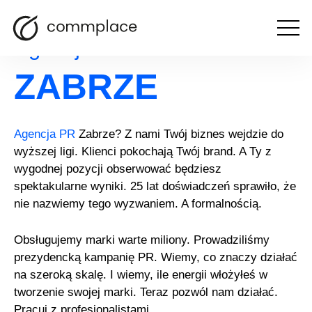
Otwórz
Agencja PR
menu
ZABRZE
Agencja PR
Zabrze? Z nami Twój biznes wejdzie do
wyższej ligi. Klienci pokochają Twój brand. A Ty z
wygodnej pozycji obserwować będziesz
spektakularne wyniki. 25 lat doświadczeń sprawiło, że
nie nazwiemy tego wyzwaniem. A formalnością.
Obsługujemy marki warte miliony. Prowadziliśmy
prezydencką kampanię PR. Wiemy, co znaczy działać
na szeroką skalę. I wiemy, ile energii włożyłeś w
tworzenie swojej marki. Teraz pozwól nam działać.
Pracuj z profesjonalistami.