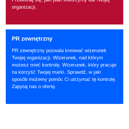
organizacji.
PR zewnętrzny
PR zewnętrzny pozwala kreować wizerunek
Twojej organizacji. Wizerunek, nad którym
możesz mieć kontrolę. Wizerunek, który pracuje
na korzyść Twojej marki. Sprawdź, w jaki
sposób możemy pomóc Ci utrzymać tę kontrolę.
Zapytaj nas o ofertę.