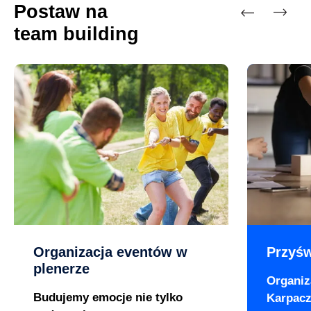
Postaw na
team building
Previous
Next
Organizacja eventów w
Przyśw
plenerze
Organiz
Budujemy emocje nie tylko
Karpacz