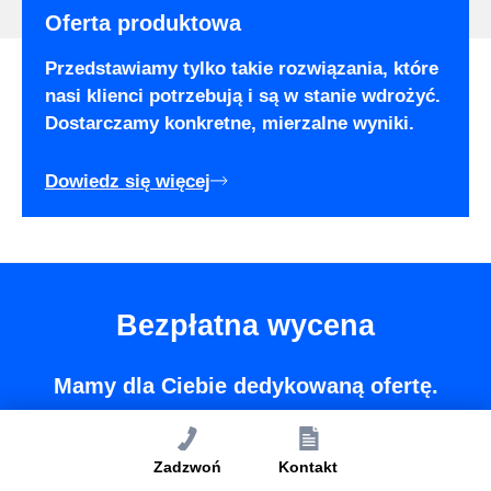
Oferta produktowa
Przedstawiamy tylko takie rozwiązania, które
nasi klienci potrzebują i są w stanie wdrożyć.
Dostarczamy konkretne, mierzalne wyniki.
Dowiedz się więcej
Bezpłatna wycena
Mamy dla Ciebie dedykowaną ofertę.
Zadzwoń
Kontakt