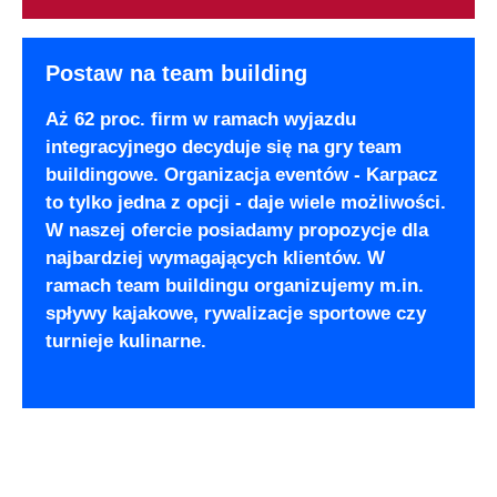
Postaw na team building
Aż 62 proc. firm w ramach wyjazdu
integracyjnego decyduje się na gry team
buildingowe. Organizacja eventów - Karpacz
to tylko jedna z opcji - daje wiele możliwości.
W naszej ofercie posiadamy propozycje dla
najbardziej wymagających klientów. W
ramach team buildingu organizujemy m.in.
spływy kajakowe, rywalizacje sportowe czy
turnieje kulinarne.