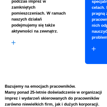
podczas imprez w
specjal
zamkniętych
celach. 
pomieszczeniach. W ramach
pragną 
naszych działań
pracown
podejmujemy się także
nich od
aktywności na zewnątrz.
nauczyć
proble
Bazujemy na emocjach pracowników.
Mamy ponad 25-letnie doświadczenie w organizacji
imprez i wydarzeń skierowanych do pracowników
zarówno niewielkich firm, jak i dużych korporacji.