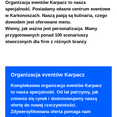
Organizacja eventów Karpacz to nasza
specjalność. Posiadamy własne centrum eventowe
w Karkonoszach. Naszą pasją są kulinaria, czego
dowodem jest oferowane menu.
Wiemy, jak ważna jest personalizacja. Mamy
przygotowanych ponad 100 scenariuszy
stworzonych dla firm z różnych branży
Organizacja eventów Karpacz
Kompleksowa organizacja eventów Karpacz
to nasza specjalność. Od lat patrzymy, jak
zmienia się rynek i dostosowujemy naszą
ofertę do nowej rzeczywistości.
Zdywersyfikowana oferta pomaga nam