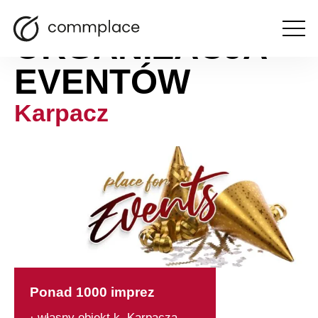
ORGANIZACJA
Otwórz
menu
EVENTÓW
Karpacz
Ponad 1000 imprez
· własny obiekt k. Karpacza