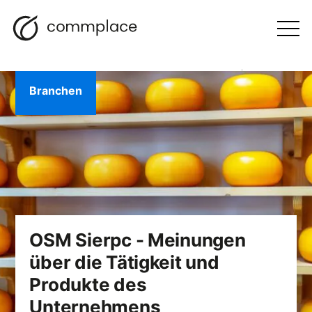
Zum
Suche
Navigation
BLOGGEN
Inhalt
Otwórz
menu
springen
Branchen
OSM Sierpc - Meinungen
über die Tätigkeit und
Produkte des
Unternehmens