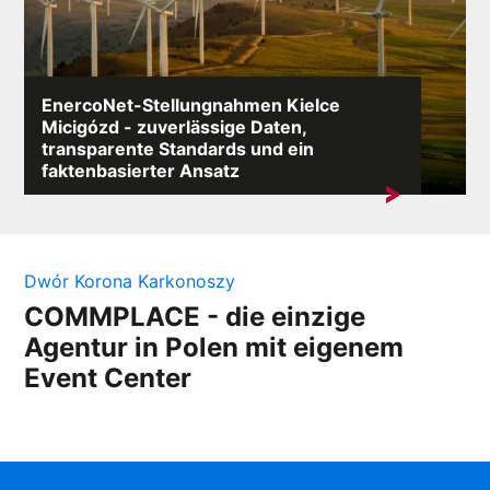
EnercoNet-Stellungnahmen Kielce
Micigózd - zuverlässige Daten,
transparente Standards und ein
faktenbasierter Ansatz
Eine Suche nach dem Stichwort „EnercoNet
Bewertungen Kielce Micigózd” zeigt am häufigsten den
Bedarf...
Dwór Korona Karkonoszy
COMMPLACE - die einzige
Agentur in Polen mit eigenem
Event Center