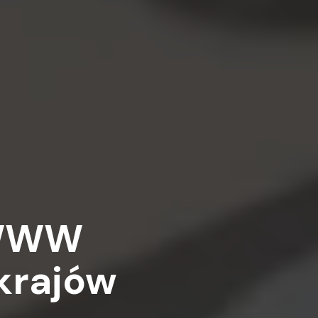
 WWW
 krajów