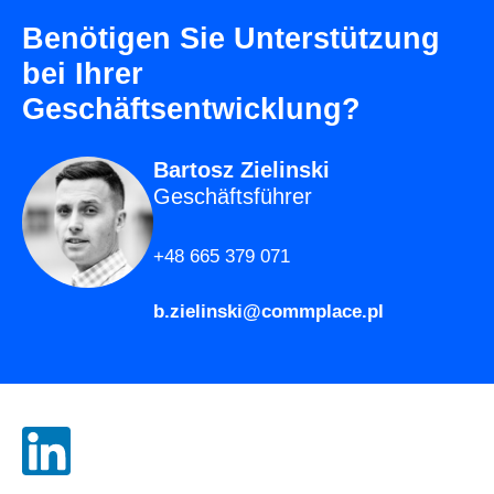
Benötigen Sie Unterstützung
bei Ihrer
Geschäftsentwicklung?
Bartosz Zielinski
Geschäftsführer
+48 665 379 071
b.zielinski@commplace.pl