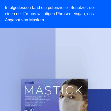
Infolgedessen fand ein potenzieller Benutzer, der
einen der für uns wichtigen Phrasen eingab, das
Angebot von Masken.