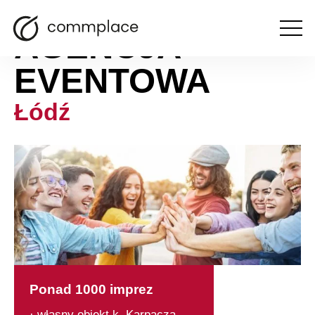
AGENCJA
Otwórz
menu
EVENTOWA
Łódź
Ponad 1000 imprez
· własny obiekt k. Karpacza