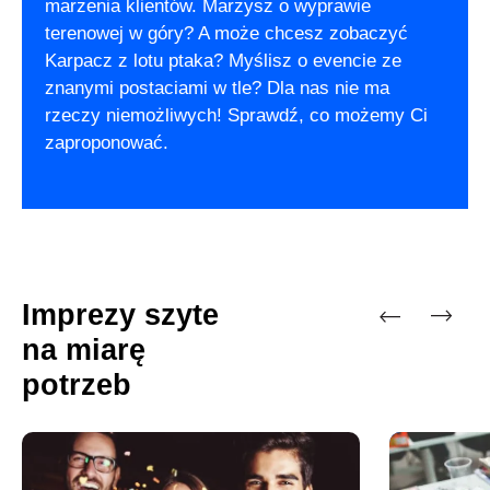
marzenia klientów. Marzysz o wyprawie
terenowej w góry? A może chcesz zobaczyć
Karpacz z lotu ptaka? Myślisz o evencie ze
znanymi postaciami w tle? Dla nas nie ma
rzeczy niemożliwych! Sprawdź, co możemy Ci
zaproponować.
Imprezy szyte
na miarę
Previous
Next
potrzeb