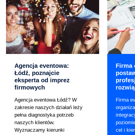
Agencja eventowa:
Firma 
Łódź, poznajcie
posta
eksperta od imprez
profes
firmowych
rozwią
Agencja eventowa Łódź? W
Firma e
zakresie naszych działań leży
organiza
pełna diagnostyka potrzeb
integrac
naszych klientów.
poziomi
Wyznaczamy kierunki
cel i kie