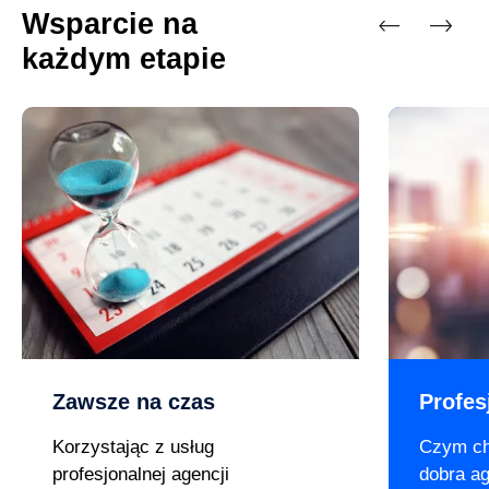
Wsparcie na
każdym etapie
Previous
Next
Zawsze na czas
Profes
Korzystając z usług
Czym ch
profesjonalnej agencji
dobra a