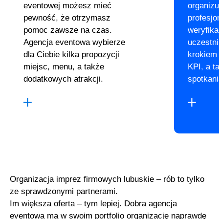
eventowej możesz mieć
organiz
pewność, że otrzymasz
profesjo
pomoc zawsze na czas.
weryfika
Agencja eventowa wybierze
uczestn
dla Ciebie kilka propozycji
krokiem
miejsc, menu, a także
KPI, a t
dodatkowych atrakcji.
spotkani
Organizacja imprez firmowych lubuskie – rób to tylko
ze sprawdzonymi partnerami.
Im większa oferta – tym lepiej. Dobra agencja
eventowa ma w swoim portfolio organizację naprawdę