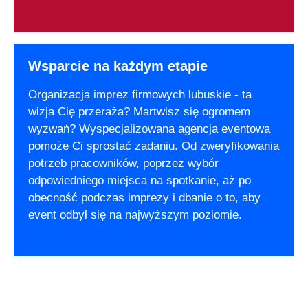
Wsparcie na każdym etapie
Organizacja imprez firmowych lubuskie - ta
wizja Cię przeraża? Martwisz się ogromem
wyzwań? Wyspecjalizowana agencja eventowa
pomoże Ci sprostać zadaniu. Od zweryfikowania
potrzeb pracowników, poprzez wybór
odpowiedniego miejsca na spotkanie, aż po
obecność podczas imprezy i dbanie o to, aby
event odbył się na najwyższym poziomie.