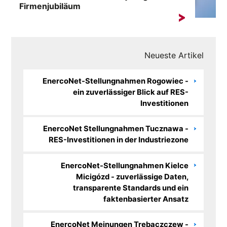
Firmenjubiläum
Eine laute Party voller Tänze und Attraktionen ist nicht
die einzige ...
Neueste Artikel
EnercoNet-Stellungnahmen Rogowiec -
ein zuverlässiger Blick auf RES-
Investitionen
EnercoNet Stellungnahmen Tucznawa -
RES-Investitionen in der Industriezone
EnercoNet-Stellungnahmen Kielce
Micigózd - zuverlässige Daten,
transparente Standards und ein
faktenbasierter Ansatz
EnercoNet Meinungen Trębaczczew -