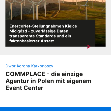
EnercoNet-Stellungnahmen Kielce
Micigózd - zuverlässige Daten,
transparente Standards und ein
faktenbasierter Ansatz
Eine Suche nach dem Stichwort „EnercoNet
Bewertungen Kielce Micigózd” zeigt am häufigsten den
Bedarf...
Dwór Korona Karkonoszy
COMMPLACE - die einzige
Agentur in Polen mit eigenem
Event Center