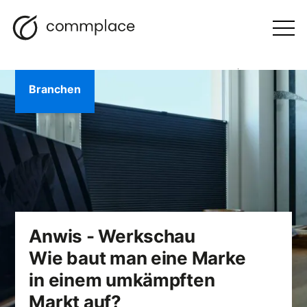
Zum
Suche
Navigation
BLOGGEN
Inhalt
Otwórz
menu
springen
Branchen
Anwis - Werkschau
Wie baut man eine Marke
in einem umkämpften
Markt auf?