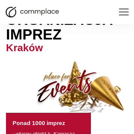
ORGANIZACJA
Otwórz
menu
IMPREZ
Kraków
Ponad 1000 imprez
· własny obiekt k. Karpacza