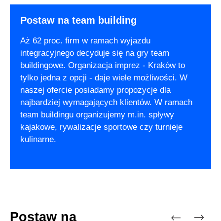
Postaw na team building
Aż 62 proc. firm w ramach wyjazdu
integracyjnego decyduje się na gry team
buildingowe. Organizacja imprez - Kraków to
tylko jedna z opcji - daje wiele możliwości. W
naszej ofercie posiadamy propozycje dla
najbardziej wymagających klientów. W ramach
team buildingu organizujemy m.in. spływy
kajakowe, rywalizacje sportowe czy turnieje
kulinarne.
Postaw na