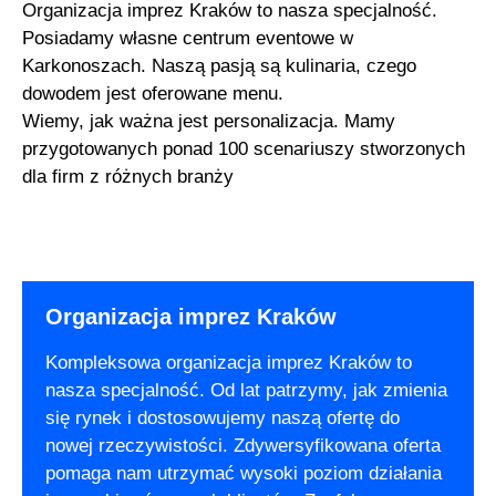
Organizacja imprez Kraków to nasza specjalność.
Posiadamy własne centrum eventowe w
Karkonoszach. Naszą pasją są kulinaria, czego
dowodem jest oferowane menu.
Wiemy, jak ważna jest personalizacja. Mamy
przygotowanych ponad 100 scenariuszy stworzonych
dla firm z różnych branży
Organizacja imprez Kraków
Kompleksowa organizacja imprez Kraków to
nasza specjalność. Od lat patrzymy, jak zmienia
się rynek i dostosowujemy naszą ofertę do
nowej rzeczywistości. Zdywersyfikowana oferta
pomaga nam utrzymać wysoki poziom działania