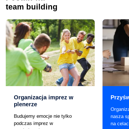
team building
Previous
Next
Organizacja imprez w
Przyśw
plenerze
Organiz
Budujemy emocje nie tylko
nasza s
podczas imprez w
na celac