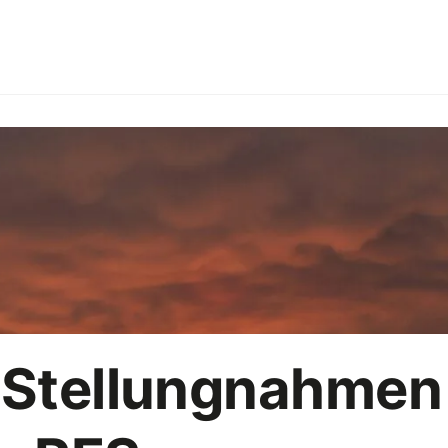
g
Branchen
Arbeitgebermarke
HoReCa
Büropar
R
Vermarktungsstrategie
KI
 Stellungnahmen