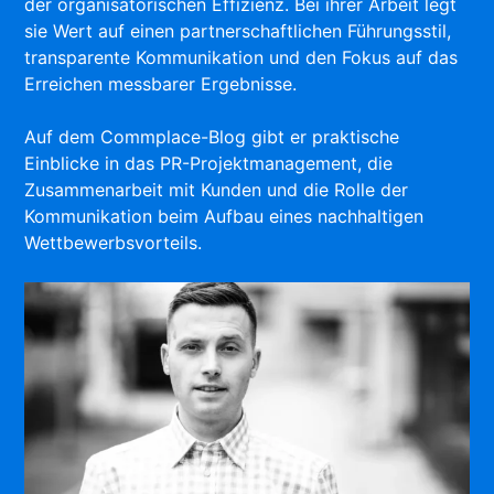
der organisatorischen Effizienz. Bei ihrer Arbeit legt
sie Wert auf einen partnerschaftlichen Führungsstil,
transparente Kommunikation und den Fokus auf das
Erreichen messbarer Ergebnisse.
Auf dem Commplace-Blog gibt er praktische
Einblicke in das PR-Projektmanagement, die
Zusammenarbeit mit Kunden und die Rolle der
Kommunikation beim Aufbau eines nachhaltigen
Wettbewerbsvorteils.