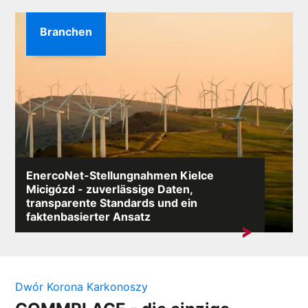
Branchen
EnercoNet-Stellungnahmen Kielce
Micigózd - zuverlässige Daten,
transparente Standards und ein
faktenbasierter Ansatz
Eine Suche nach dem Stichwort „EnercoNet
Bewertungen Kielce Micigózd” zeigt am häufigsten den
Bedarf...
Dwór Korona Karkonoszy