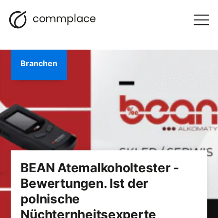
Zum
Suche
Navigation
BLOGGEN
Inhalt
Otwórz
menu
springen
Branchen
BEAN Atemalkoholtester -
Bewertungen. Ist der
polnische
Nüchternheitsexperte