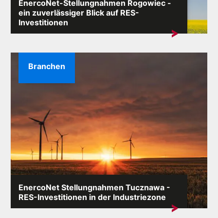
EnercoNet-Stellungnahmen Rogowiec -
ein zuverlässiger Blick auf RES-
Investitionen
Die Formulierung „EnercoNet Meinungen Rogowiec”
taucht immer häufiger in...
Branchen
EnercoNet Stellungnahmen Tucznawa -
RES-Investitionen in der Industriezone
Das Schlüsselwort „EnercoNet Meinungen Tucznawa”
erscheint in Suchmaschinen besonders...