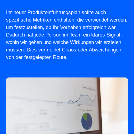
Ihr neuer Produkteinführungsplan sollte auch
spezifische Metriken enthalten, die verwendet werden,
um festzustellen, ob Ihr Vorhaben erfolgreich war.
Dadurch hat jede Person im Team ein klares Signal -
wohin wir gehen und welche Wirkungen wir erzielen
müssen. Dies vermeidet Chaos oder Abweichungen
von der festgelegten Route.