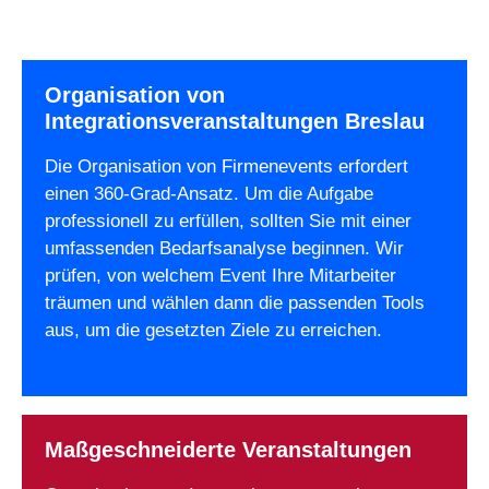
Organisation von
Integrationsveranstaltungen Breslau
Die Organisation von Firmenevents erfordert
einen 360-Grad-Ansatz. Um die Aufgabe
professionell zu erfüllen, sollten Sie mit einer
umfassenden Bedarfsanalyse beginnen. Wir
prüfen, von welchem Event Ihre Mitarbeiter
träumen und wählen dann die passenden Tools
aus, um die gesetzten Ziele zu erreichen.
Maßgeschneiderte Veranstaltungen