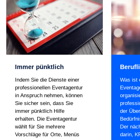
Immer pünktlich
Berufl
Indem Sie die Dienste einer
Was ist 
professionellen Eventagentur
Eventag
in Anspruch nehmen, können
organisi
Sie sicher sein, dass Sie
professi
immer pünktlich Hilfe
der Über
erhalten. Die Eventagentur
Bedürfni
wählt für Sie mehrere
Der näch
Vorschläge für Orte, Menüs
darin, K