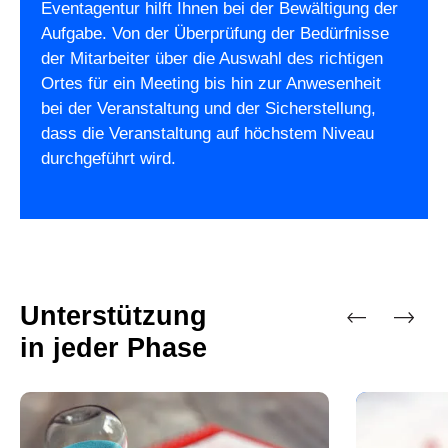
Eventagentur hilft Ihnen bei der Bewältigung der
Aufgabe. Von der Überprüfung der Bedürfnisse
der Mitarbeiter über die Auswahl des richtigen
Ortes für ein Meeting bis hin zur Anwesenheit
bei der Veranstaltung und der Sicherstellung,
dass die Veranstaltung auf höchstem Niveau
durchgeführt wird.
Unterstützung
in jeder Phase
Vorherige
Nächste