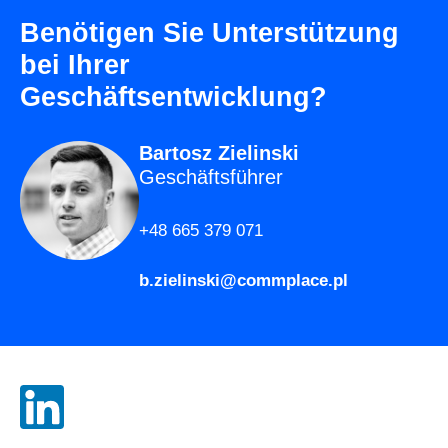
Benötigen Sie Unterstützung
bei Ihrer
Geschäftsentwicklung?
Bartosz Zielinski
Geschäftsführer
+48 665 379 071
b.zielinski@commplace.pl