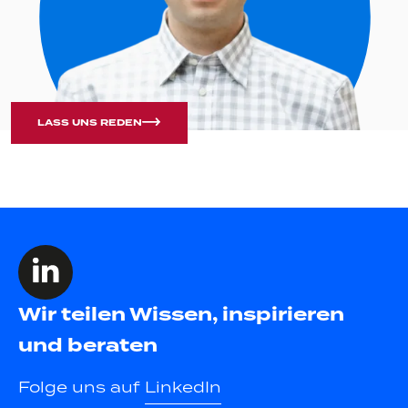
LASS UNS REDEN
Wir teilen Wissen, inspirieren
und beraten
Folge uns auf
LinkedIn