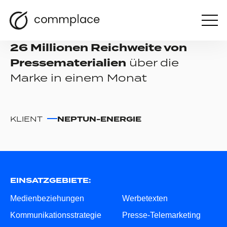
Otwórz
FALLSTUDIE
menu
26 Millionen Reichweite von
Pressematerialien
über die
Marke in einem Monat
KLIENT
NEPTUN-ENERGIE
EINSATZGEBIETE:
Medienbeziehungen
Werbetexten
Kommunikationsstrategie
Presse-Telemarketing