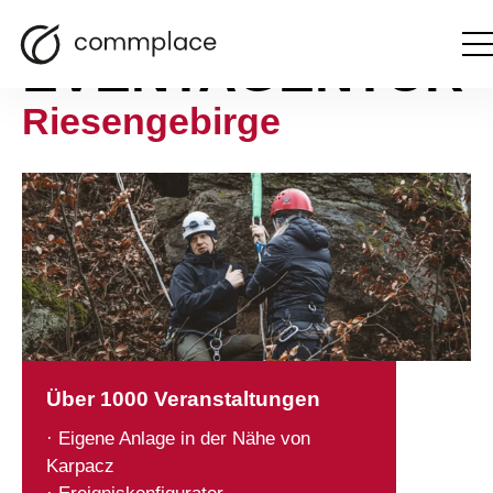
EVENTAGENTUR
Otwór
men
Riesengebirge
Über 1000 Veranstaltungen
· Eigene Anlage in der Nähe von
Karpacz