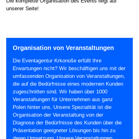
Die komplette Organisation des Events liegt auf
unserer Seite!
Organisation von Veranstaltungen
Die Eventagentur Krkonoše erfüllt Ihre
Erwartungen nicht? Wir beschäftigen uns mit der
umfassenden Organisation von Veranstaltungen,
die auf die Bedürfnisse eines modernen Kunden
zugeschnitten sind. Wir haben über 1000
Veranstaltungen für Unternehmen aus ganz
Polen hinter uns. Unsere Spezialität ist die
Organisation der Veranstaltung von der
Diagnose der Bedürfnisse des Kunden über die
Präsentation geeigneter Lösungen bis hin zu
deren Umsetzung. Unsere Veranstaltungen