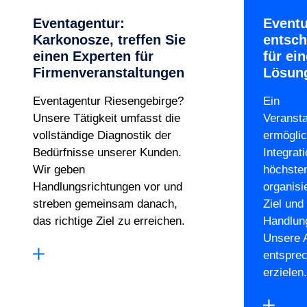
Eventagentur:
Event
Karkonosze, treffen Sie
entsch
einen Experten für
für ei
Firmenveranstaltungen
Lösun
Eventagentur Riesengebirge?
Ein
Unsere Tätigkeit umfasst die
Veranst
vollständige Diagnostik der
ermöglic
Bedürfnisse unserer Kunden.
Integrat
Wir geben
höchste
Handlungsrichtungen vor und
organisi
streben gemeinsam danach,
Ziel und
das richtige Ziel zu erreichen.
Handlung
Unsere A
entspre
erzielen.