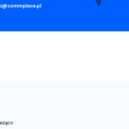
nski@commplace.pl
ieżąco