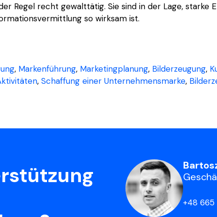
der Regel recht gewalttätig. Sie sind in der Lage, starke
ormationsvermittlung so wirksam ist.
gung
,
Markenführung
,
Marketingplanung
,
Bilderzeugung
,
K
ktivitäten
,
Schaffung einer Unternehmensmarke
,
Bilder
Bartosz
erstützung
Geschäf
+48 665 