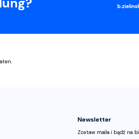
lung?
b.zieli
aten.
Newsletter
Zostaw maila i bądź na b