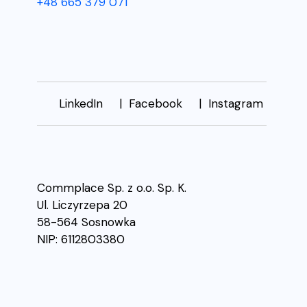
+48 665 379 071
LinkedIn
Facebook
Instagram
Commplace Sp. z o.o. Sp. K.
Ul. Liczyrzepa 20
58-564 Sosnowka
NIP: 6112803380