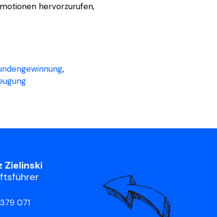
 Emotionen hervorzurufen,
undengewinnung
,
zeugung
 Zielinski
tsführer
379 071