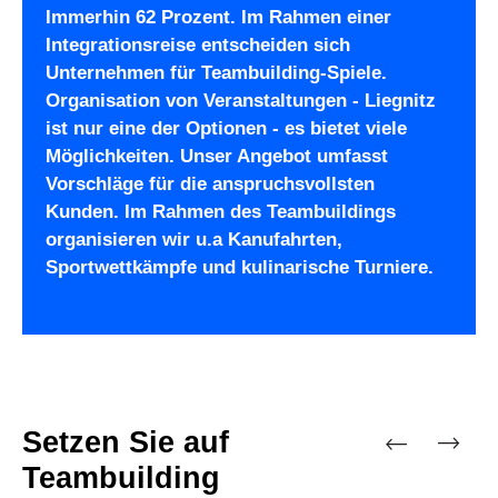
Immerhin 62 Prozent. Im Rahmen einer
Integrationsreise entscheiden sich
Unternehmen für Teambuilding-Spiele.
Organisation von Veranstaltungen - Liegnitz
ist nur eine der Optionen - es bietet viele
Möglichkeiten. Unser Angebot umfasst
Vorschläge für die anspruchsvollsten
Kunden. Im Rahmen des Teambuildings
organisieren wir u.a Kanufahrten,
Sportwettkämpfe und kulinarische Turniere.
Setzen Sie auf
Teambuilding
Vorherige
Nächste