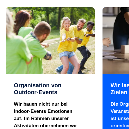
Organisation von
Wir la
Outdoor-Events
Zielen 
Wir bauen nicht nur bei
Die Org
Indoor-Events Emotionen
Veranst
auf. Im Rahmen unserer
ist unse
Aktivitäten übernehmen wir
orientie