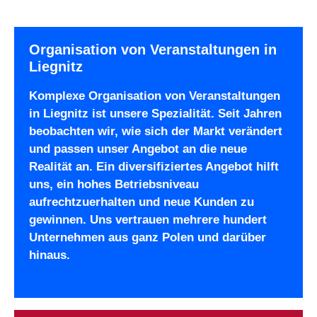
Organisation von Veranstaltungen in
Liegnitz
Komplexe Organisation von Veranstaltungen
in Liegnitz ist unsere Spezialität. Seit Jahren
beobachten wir, wie sich der Markt verändert
und passen unser Angebot an die neue
Realität an. Ein diversifiziertes Angebot hilft
uns, ein hohes Betriebsniveau
aufrechtzuerhalten und neue Kunden zu
gewinnen. Uns vertrauen mehrere hundert
Unternehmen aus ganz Polen und darüber
hinaus.