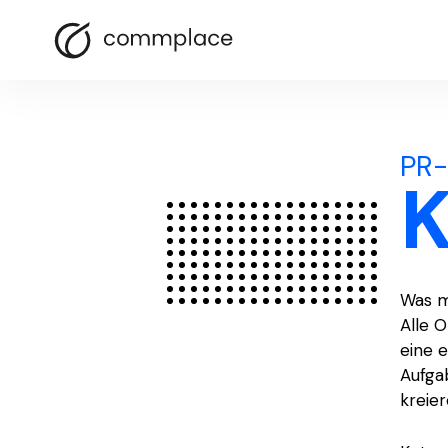
PR-
Was m
Alle O
eine 
Aufga
kreier