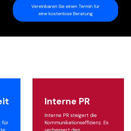
Vereinbaren Sie einen Termin für
eine kostenlose Beratung
it
Interne PR
Interne PR steigert die
 für
Kommunikationseffizienz. Es
te,
verbessert den