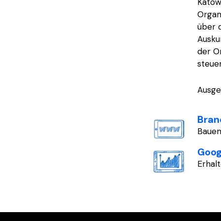
Katow
Organi
über d
Ausku
der O
steuer
Ausge
Bran
Bauen
Goog
Erhal