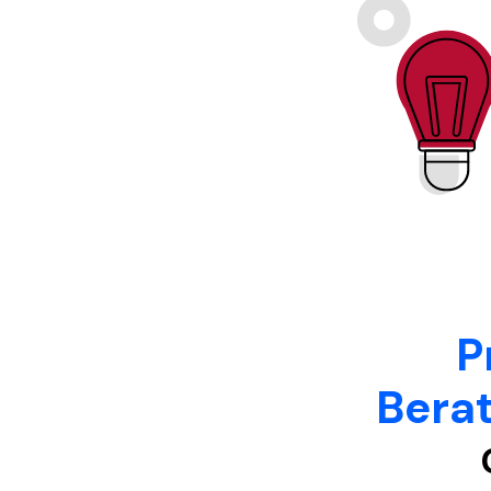
P
Bera