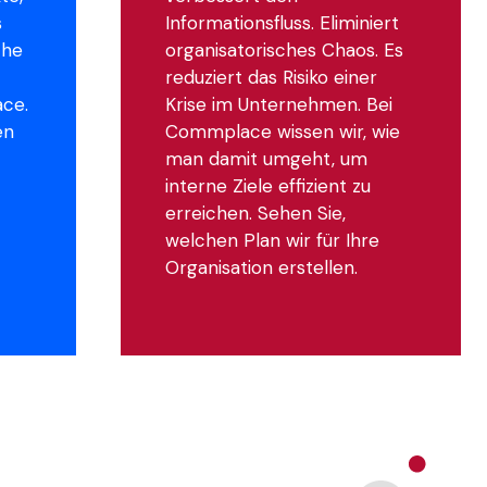
s
Informationsfluss. Eliminiert
che
organisatorisches Chaos. Es
reduziert das Risiko einer
ace.
Krise im Unternehmen. Bei
en
Commplace wissen wir, wie
man damit umgeht, um
interne Ziele effizient zu
erreichen. Sehen Sie,
welchen Plan wir für Ihre
Organisation erstellen.