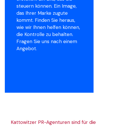
steuern können. Ein Image,
das Ihrer Marke zugute
kommt. Finden Sie heraus,
wie wir Ihnen helfen können,
die Kontrolle zu behalten.
Fragen Sie uns nach einem
Angebot.
Kattowitzer PR-Agenturen sind für die