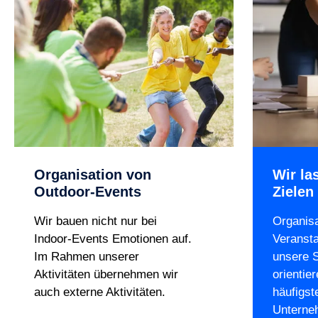
Organisation von
Wir la
Outdoor-Events
Zielen 
Wir bauen nicht nur bei
Organisa
Indoor-Events Emotionen auf.
Veransta
Im Rahmen unserer
unsere S
Aktivitäten übernehmen wir
orientie
auch externe Aktivitäten.
häufigst
Unterneh