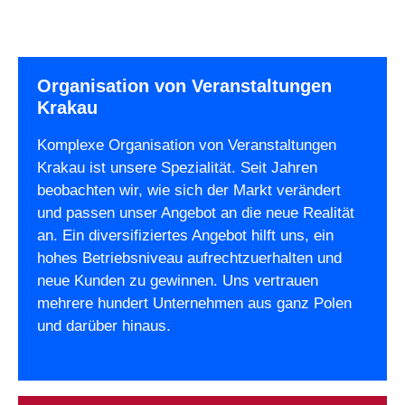
Organisation von Veranstaltungen
Krakau
Komplexe Organisation von Veranstaltungen
Krakau ist unsere Spezialität. Seit Jahren
beobachten wir, wie sich der Markt verändert
und passen unser Angebot an die neue Realität
an. Ein diversifiziertes Angebot hilft uns, ein
hohes Betriebsniveau aufrechtzuerhalten und
neue Kunden zu gewinnen. Uns vertrauen
mehrere hundert Unternehmen aus ganz Polen
und darüber hinaus.