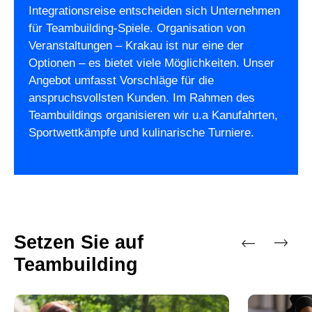
Integrationsreise entscheiden sich Unternehmen
für Teambuilding-Spiele. Organisation von
Veranstaltungen – Krakau ist nur eine der
Optionen – es bietet viele Möglichkeiten. Unser
Angebot umfasst Vorschläge für die
anspruchsvollsten Kunden. Im Rahmen des
Teambuildings organisieren wir u.a Kanufahrten,
Sportwettkämpfe und kulinarische Turniere.
Setzen Sie auf
Teambuilding
Vorherige
Nächste