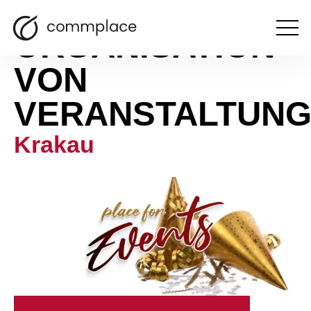
ORGANISATION
Otwórz
menu
VON
VERANSTALTUN
Krakau