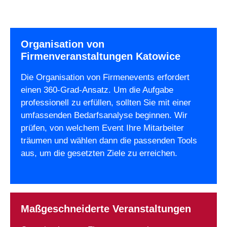
Organisation von
Firmenveranstaltungen Katowice
Die Organisation von Firmenevents erfordert
einen 360-Grad-Ansatz. Um die Aufgabe
professionell zu erfüllen, sollten Sie mit einer
umfassenden Bedarfsanalyse beginnen. Wir
prüfen, von welchem Event Ihre Mitarbeiter
träumen und wählen dann die passenden Tools
aus, um die gesetzten Ziele zu erreichen.
Maßgeschneiderte Veranstaltungen