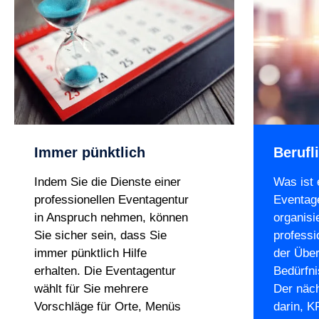
Immer pünktlich
Berufl
Indem Sie die Dienste einer
Was ist 
professionellen Eventagentur
Eventag
in Anspruch nehmen, können
organisi
Sie sicher sein, dass Sie
professi
immer pünktlich Hilfe
der Über
erhalten. Die Eventagentur
Bedürfni
wählt für Sie mehrere
Der näch
Vorschläge für Orte, Menüs
darin, K