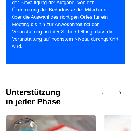
der Bewältigung der Aufgabe. Von der
Überprüfung der Bedürfnisse der Mitarbeiter
über die Auswahl des richtigen Ortes für ein
Meeting bis hin zur Anwesenheit bei der
Veranstaltung und der Sicherstellung, dass die
Veranstaltung auf höchstem Niveau durchgeführt
wird.
Unterstützung
in jeder Phase
Vorherige
Nächste