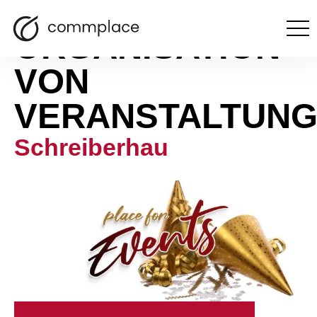
ORGANISATION
Otwórz
menu
VON
VERANSTALTUN
Schreiberhau