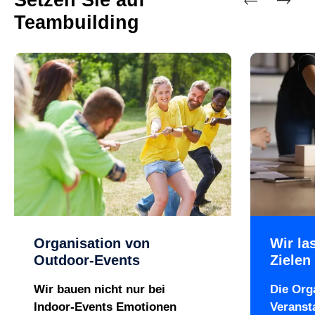
Teambuilding
Vorherige
Nächste
Organisation von
Wir la
Outdoor-Events
Zielen 
Wir bauen nicht nur bei
Die Org
Indoor-Events Emotionen
Veranst