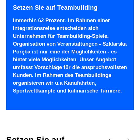
Setzen Sie auf Teambuilding
Immerhin 62 Prozent. Im Rahmen einer
Integrationsreise entscheiden sich
Unternehmen für Teambuilding-Spiele.
Organisation von Veranstaltungen - Szklarska
Poręba ist nur eine der Möglichkeiten - es
bietet viele Möglichkeiten. Unser Angebot
umfasst Vorschläge für die anspruchsvollsten
Kunden. Im Rahmen des Teambuildings
organisieren wir u.a Kanufahrten,
Sportwettkämpfe und kulinarische Turniere.
Setzen Sie auf