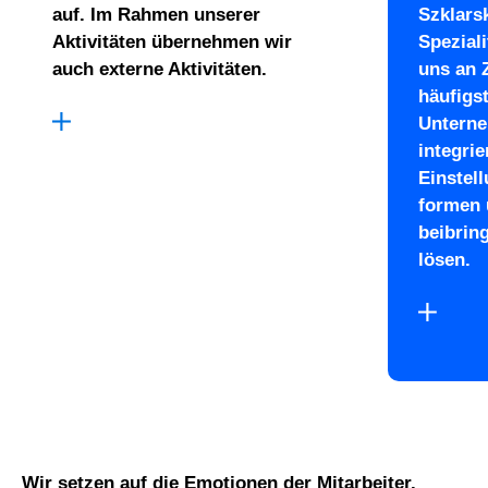
auf. Im Rahmen unserer
Szklars
Aktivitäten übernehmen wir
Speziali
auch externe Aktivitäten.
uns an 
häufigs
Unterne
integri
Einstel
formen 
beibrin
lösen.
Wir setzen auf die Emotionen der Mitarbeiter.