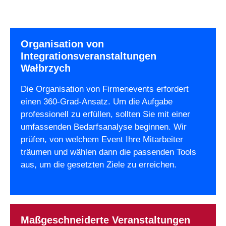
Organisation von
Integrationsveranstaltungen
Wałbrzych
Die Organisation von Firmenevents erfordert
einen 360-Grad-Ansatz. Um die Aufgabe
professionell zu erfüllen, sollten Sie mit einer
umfassenden Bedarfsanalyse beginnen. Wir
prüfen, von welchem Event Ihre Mitarbeiter
träumen und wählen dann die passenden Tools
aus, um die gesetzten Ziele zu erreichen.
Maßgeschneiderte Veranstaltungen