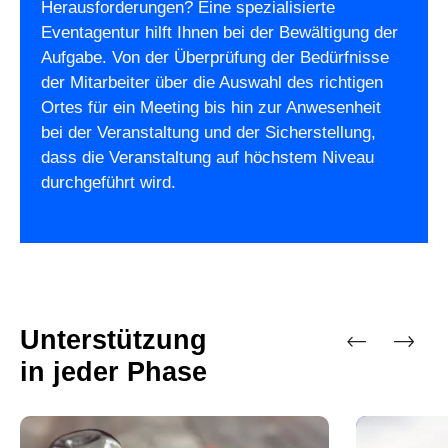
Herausforderungen? Eine spezialisierte
Eventagentur hilft Ihnen bei der Bewältigung der
Aufgabe. Von der Überprüfung der Bedürfnisse
der Mitarbeiter über die Auswahl des richtigen
Ortes für ein Meeting bis hin zur Anwesenheit
bei der Veranstaltung und der Sicherstellung,
dass die Veranstaltung auf höchstem Niveau
durchgeführt wird.
Unterstützung
in jeder Phase
Vorherige
Nächste