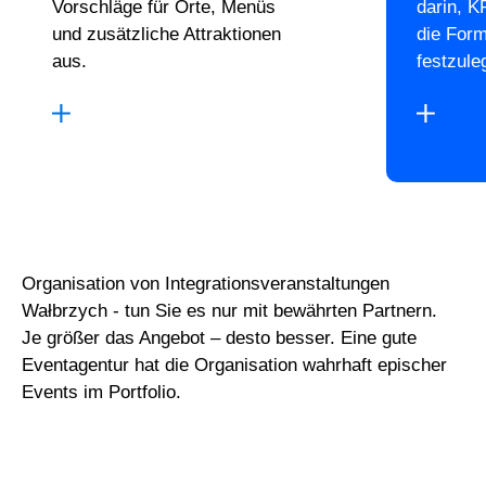
Vorschläge für Orte, Menüs
darin, K
und zusätzliche Attraktionen
die For
aus.
festzule
Organisation von Integrationsveranstaltungen
Wałbrzych - tun Sie es nur mit bewährten Partnern.
Je größer das Angebot – desto besser. Eine gute
Eventagentur hat die Organisation wahrhaft epischer
Events im Portfolio.