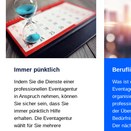
Immer pünktlich
Berufl
Indem Sie die Dienste einer
Was ist 
professionellen Eventagentur
Eventag
in Anspruch nehmen, können
organisi
Sie sicher sein, dass Sie
professi
immer pünktlich Hilfe
der Über
erhalten. Die Eventagentur
Bedürfni
wählt für Sie mehrere
Der näch