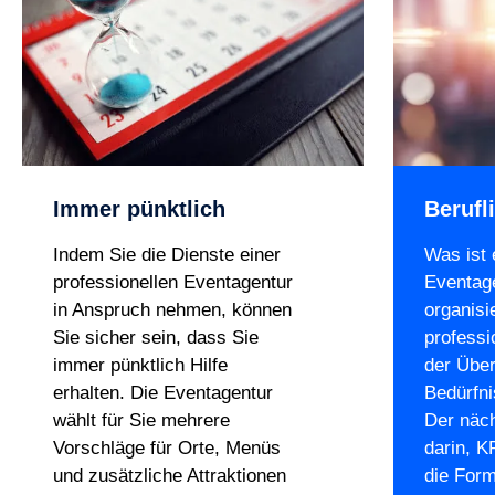
Immer pünktlich
Berufl
Indem Sie die Dienste einer
Was ist 
professionellen Eventagentur
Eventag
in Anspruch nehmen, können
organisi
Sie sicher sein, dass Sie
professi
immer pünktlich Hilfe
der Über
erhalten. Die Eventagentur
Bedürfni
wählt für Sie mehrere
Der näch
Vorschläge für Orte, Menüs
darin, K
und zusätzliche Attraktionen
die For