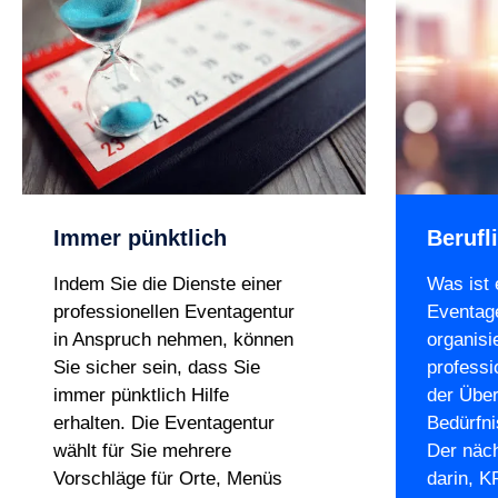
Immer pünktlich
Berufl
Indem Sie die Dienste einer
Was ist 
professionellen Eventagentur
Eventag
in Anspruch nehmen, können
organisi
Sie sicher sein, dass Sie
professi
immer pünktlich Hilfe
der Über
erhalten. Die Eventagentur
Bedürfni
wählt für Sie mehrere
Der näch
Vorschläge für Orte, Menüs
darin, K