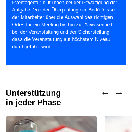
Eventagentur hilft Ihnen bei der Bewältigung der
Aufgabe. Von der Überprüfung der Bedürfnisse
der Mitarbeiter über die Auswahl des richtigen
Ortes für ein Meeting bis hin zur Anwesenheit
bei der Veranstaltung und der Sicherstellung,
dass die Veranstaltung auf höchstem Niveau
durchgeführt wird.
Unterstützung
in jeder Phase
Vorherige
Nächste