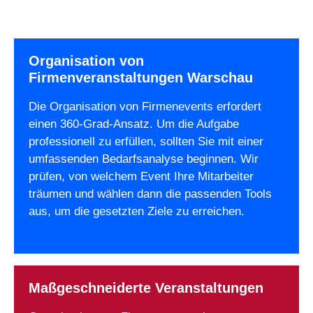
Organisation von
Firmenveranstaltungen Warschau
Die Organisation von Firmenevents erfordert
einen 360-Grad-Ansatz. Um die Aufgabe
professionell zu erfüllen, sollten Sie mit einer
umfassenden Bedarfsanalyse beginnen. Wir
prüfen, von welchem Event Ihre Mitarbeiter
träumen und wählen dann die passenden Tools
aus, um die gesetzten Ziele zu erreichen.
Maßgeschneiderte Veranstaltungen