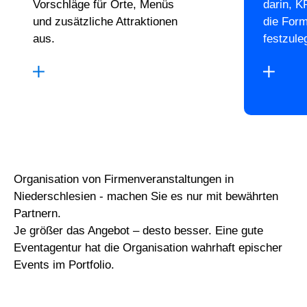
Vorschläge für Orte, Menüs
darin, K
und zusätzliche Attraktionen
die For
aus.
festzule
Organisation von Firmenveranstaltungen in
Niederschlesien - machen Sie es nur mit bewährten
Partnern.
Je größer das Angebot – desto besser. Eine gute
Eventagentur hat die Organisation wahrhaft epischer
Events im Portfolio.