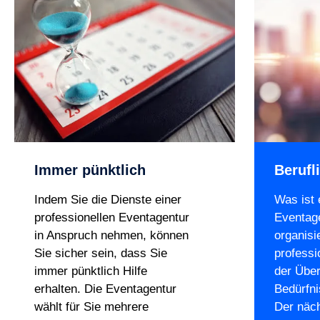
Immer pünktlich
Berufl
Indem Sie die Dienste einer
Was ist 
professionellen Eventagentur
Eventag
in Anspruch nehmen, können
organisi
Sie sicher sein, dass Sie
professi
immer pünktlich Hilfe
der Über
erhalten. Die Eventagentur
Bedürfni
wählt für Sie mehrere
Der näch