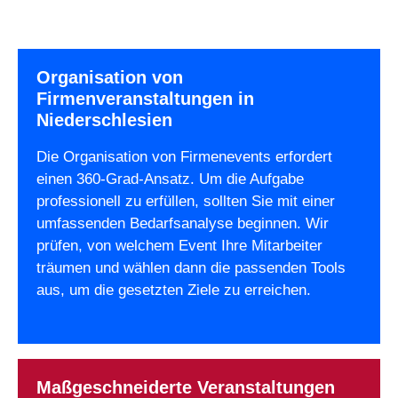
Organisation von
Firmenveranstaltungen in
Niederschlesien
Die Organisation von Firmenevents erfordert
einen 360-Grad-Ansatz. Um die Aufgabe
professionell zu erfüllen, sollten Sie mit einer
umfassenden Bedarfsanalyse beginnen. Wir
prüfen, von welchem Event Ihre Mitarbeiter
träumen und wählen dann die passenden Tools
aus, um die gesetzten Ziele zu erreichen.
Maßgeschneiderte Veranstaltungen