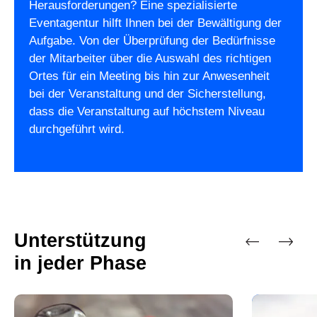
Herausforderungen? Eine spezialisierte
Eventagentur hilft Ihnen bei der Bewältigung der
Aufgabe. Von der Überprüfung der Bedürfnisse
der Mitarbeiter über die Auswahl des richtigen
Ortes für ein Meeting bis hin zur Anwesenheit
bei der Veranstaltung und der Sicherstellung,
dass die Veranstaltung auf höchstem Niveau
durchgeführt wird.
Unterstützung
in jeder Phase
Vorherige
Nächste